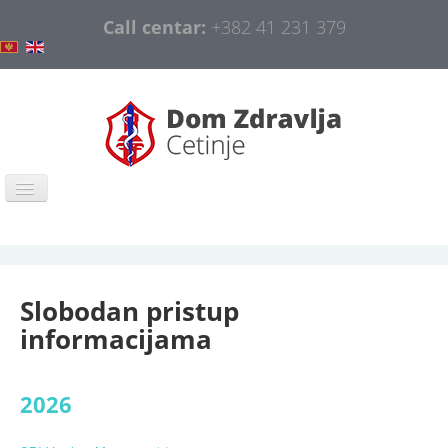
Call centar:
+382 41 231 379
Naslovna
COVID-19
Slobodan pristup
Opšte informacije
informacijama
Organizacija
Obavještenja
2026
Javne nabavke