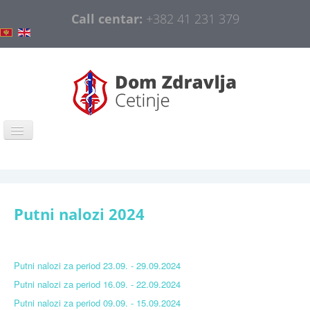
Call centar:
+382 41 231 379
Naslovna
COVID-19
Putni nalozi 2024
Opšte informacije
Organizacija
Putni nalozi za period 23.09. - 29.09.2024
Obavještenja
Putni nalozi za period 16.09. - 22.09.2024
Javne nabavke
Putni nalozi za period 09.09. - 15.09.2024