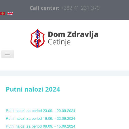
Call centar:
+382 41 231 379
Home
COVID-19
Putni nalozi 2024
General information
Organization
Putni nalozi za period 23.09. - 29.09.2024
Information and Education
Putni nalozi za period 16.09. - 22.09.2024
Public procurement
Putni nalozi za period 09.09. - 15.09.2024