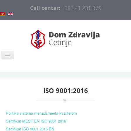
Call centar:
+382 41 231 379
Home
COVID-19
ISO 9001:2016
General information
Organization
Information and Education
Politika sistema menadžmenta kvalitetom
Sertifikat MEST EN ISO 9001 2016
Public procurement
Sertifikat ISO 9001 2015 EN