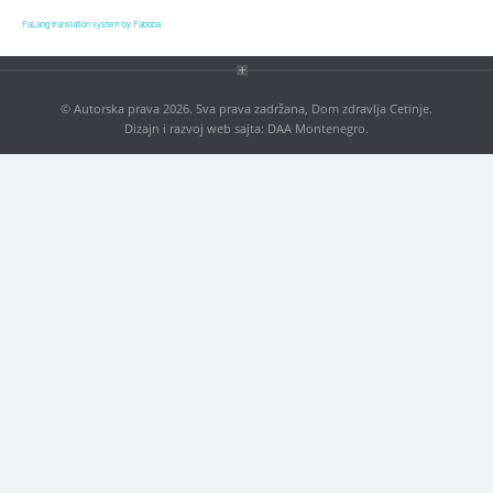
Blog
FaLang translation system by Faboba
Contact
Antikorupcija
© Autorska prava 2026. Sva prava zadržana, Dom zdravlja Cetinje.
Dizajn i razvoj web sajta:
DAA Montenegro
.
Tenders
ISO 9001:2016