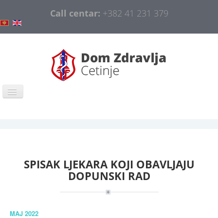
Call centar:
+382 41 231 379
Naslovna
COVID-19
Opšte informacije
SPISAK LJEKARA KOJI OBAVLJAJU
Organizacija
DOPUNSKI RAD
Obavještenja
Javne nabavke
MAJ 2022