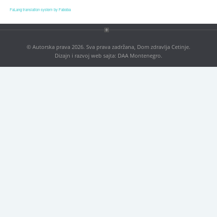
Blog
FaLang translation system by Faboba
Kontakt
Antikorupcija
© Autorska prava 2026. Sva prava zadržana, Dom zdravlja Cetinje.
Dizajn i razvoj web sajta:
DAA Montenegro
.
Tenderi
ISO 9001:2016