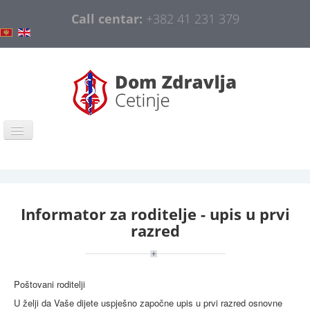
Call centar:
+382 41 231 379
Naslovna
COVID-19
Informator za roditelje - upis u prvi
Opšte informacije
razred
Organizacija
Obavještenja
Poštovani roditelji
Javne nabavke
U želji da Vaše dijete uspješno započne upis u prvi razred osnovne