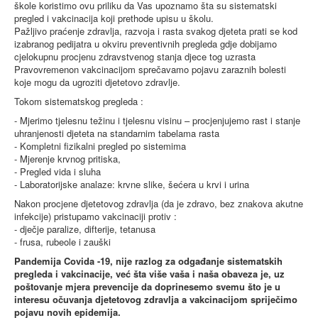
škole koristimo ovu priliku da Vas upoznamo šta su sistematski
Blog
pregled i vakcinacija koji prethode upisu u školu.
Pažljivo praćenje zdravlja, razvoja i rasta svakog djeteta prati se kod
Kontakt
izabranog pedijatra u okviru preventivnih pregleda gdje dobijamo
cjelokupnu procjenu zdravstvenog stanja djece tog uzrasta
Antikorupcija
Pravovremenon vakcinacijom sprečavamo pojavu zaraznih bolesti
koje mogu da ugroziti djetetovo zdravlje.
Tenderi
Tokom sistematskog pregleda :
ISO 9001:2016
- Mjerimo tjelesnu težinu i tjelesnu visinu – procjenjujemo rast i stanje
uhranjenosti djeteta na standarnim tabelama rasta
- Kompletni fizikalni pregled po sistemima
- Mjerenje krvnog pritiska,
- Pregled vida i sluha
- Laboratorijske analaze: krvne slike, šećera u krvi i urina
Nakon procjene djetetovog zdravlja (da je zdravo, bez znakova akutne
infekcije) pristupamo vakcinaciji protiv :
- dječje paralize, difterije, tetanusa
- frusa, rubeole i zauški
Pandemija Covida -19, nije razlog za odgađanje sistematskih
pregleda i vakcinacije, već šta više vaša i naša obaveza je, uz
poštovanje mjera prevencije da doprinesemo svemu što je u
interesu očuvanja djetetovog zdravlja a vakcinacijom spriječimo
pojavu novih epidemija.