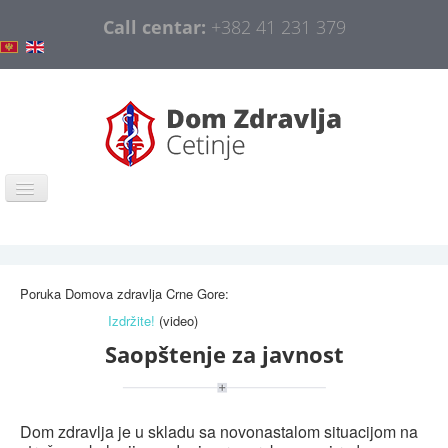
Call centar:
+382 41 231 379
Home
COVID-19
Poruka Domova zdravlja Crne Gore:
General information
Izdržite!
(video)
Organization
Saopštenje za javnost
Information and Education
Public procurement
Dom zdravlja je u skladu sa novonastalom situacijom na