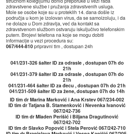
stručnom kolegijumu donio preporuke u vezi rada
Blog
zdravstvene službe i pružanja zdravstvenih usluga.
Mole se osobe koje su u proteklih 14. dana došle iz
Contact
područja u kom je izolovan virus, da se samoizoluju, i da
ne dolaze u Dom zdravlja, već da kontakt sa
Antikorupcija
zdravstvenom službom ostvaruju iskuljučivo telefonskim
putem. Brojevi telefona na koje se mogu dobiti
Tenders
informacije u vezi procedura su:
067/444-810
pripravni tim , dostupan 24h
ISO 9001:2016
041/231-326 šalter ID za odrasle , dostupan 07h do
21h
041/231-379 šalter ID za odrasle , dostupan 07h do
21h
041/231-464 šalter ID za đecu , dostupan 07h do 21h
041/231-509 šalter ID za žene, dostupan 07h do 14h
ID tim dr Marina Marković i Ana Krstev 067/234-002
ID tim dr Tatjana B. Stamenković i Nevenka Ivanović
067/242-736
ID tim dr Mladen Perišić i Biljana Dragutinović
067/242-702
ID tim dr Slavko Popović i Stela Perović 067/242-710
ID tim dr Branislava Marković i Vesna Kapičić 067/205-