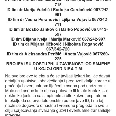
715
ID tim dr Marija Vuletić i Radojka Gardašević 067/242-
991
ID tim dr Vesna Peranović i Ljiljana Vujović 067/242-
711
ID tim dr Boško Janković i Marko Popović 067/413-
597
ID tim Biljana Ivelja i Marija Marković 067/242-997
ID tim dr Mirjana Iličković i Nikoleta Roganović
067/642-720
ID tim dr Aleksandra Perišić i Aneta Vujović 067/260-
225
BROJEVI SU DOSTUPNI U ZAVISNOSTI OD SMJENE
U KOJOJ ORDINIRA TIM
Na ove brojeve telefona će se javljati ljekari koji će davati
detaljna uputstva i obavještenja i preduzeti dalje korake u
praćenju i eventualnom liječenju osoba pod nadzorom.
Mole se i osobe koje nijesu putovale ili imale kontakt sa
nekim ko jeste, a sa simptomima bilo kakve respiratorne
infekcije da se prvo telefonskim putem jave ID, i na taj
način se dogovore o načinu i vremenu pregleda, a sve u
cilju sprječavanja stvaranja gužvi i eventualne transmisije
infekcije.