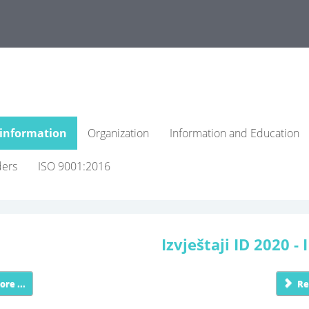
 information
Organization
Information and Education
ders
ISO 9001:2016
Izvještaji ID 2020 - I 
re ...
Re