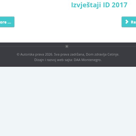
Izvještaji ID 2017
re ...
Re
© Autorska prava 2026. Sva prava zadržana, Dom zdravlja Cetinje.
Dizajn i razvoj web sajta:
DAA Montenegro
.