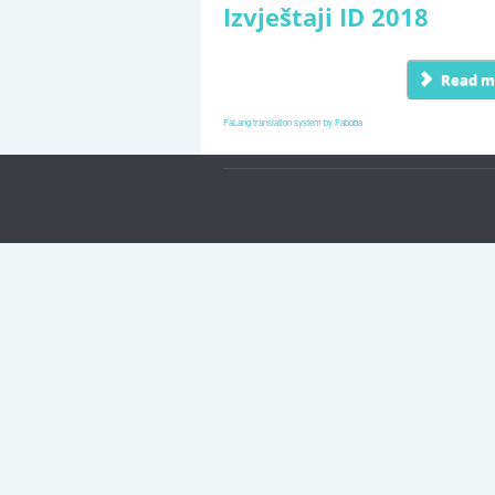
Izvještaji ID 2018
Read mo
FaLang translation system by Faboba