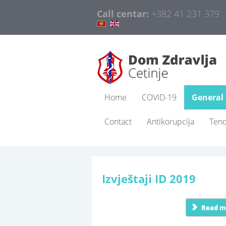
Call centar:
+382 41 231 379
Home
COVID-19
General
Contact
Antikorupcija
Ten
Izvještaji ID 2019
Read mo