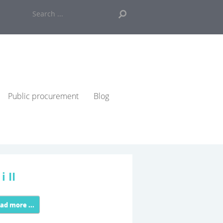
Search
...
Public procurement
Blog
i II
ad more ...