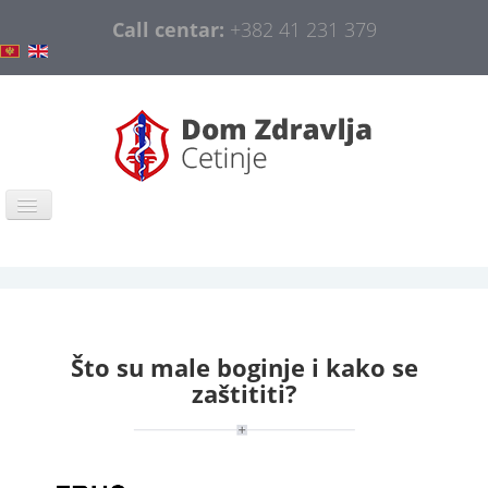
Call centar:
+382 41 231 379
Home
COVID-19
General information
Što su male boginje i kako se
Organization
zaštititi?
Information and Education
Public procurement