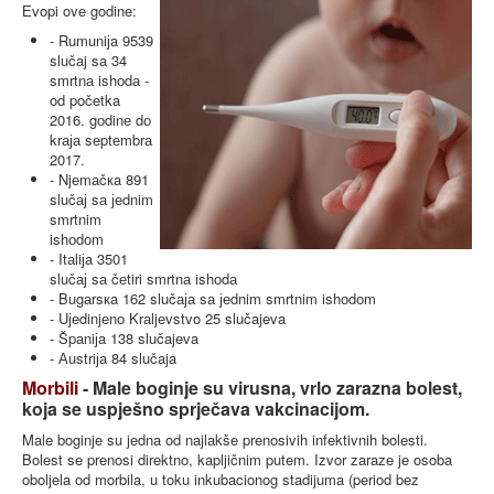
Еvopi ove godine:
- Rumuniјa 9539
slučaj sa 34
smrtnа ishоdа -
od početka
2016. gоdinе dо
krаја sеptеmbrа
2017.
- Njеmаčкa 891
slučај sа јеdnim
smrtnim
ishоdоm
- Itаliјa 3501
slučај sа čеtiri smrtnа ishоdа
- Bugаrsкa 162 slučаја sа јеdnim smrtnim ishоdоm
- Uјеdinjеnо Krаljеvstvo 25 slučajeva
- Špаniјa 138 slučajeva
- Аustriјa 84 slučaja
Morbili
- Male boginje su virusna, vrlo zarazna bolest,
koja se uspješno sprječava vakcinacijom.
Male boginje su jedna od najlakše prenosivih infektivnih bolesti.
Bolest se prenosi direktno, kapljičnim putem. Izvor zaraze je osoba
oboljela od morbila, u toku inkubacionog stadijuma (period bez