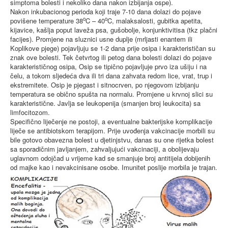
simptoma bolesti i nekoliko dana nakon izbijanja ospe).
Nakon inkubacionog perioda koji traje 7-10 dana dolazi do pojave
o
o
povišene temperature 38
C – 40
C, malaksalosti, gubitka apetita,
kijavice, kašlja poput laveža psa, gušobolje, konjunktivitisa (tkz plačni
facijes). Promjene na sluznici usne duplje (mrljasti enantem ili
Koplikove pjege) pojavljuju se 1-2 dana prije osipa i karakterističan su
znak ove bolesti. Tek četvrtog ili petog dana bolesti dolazi do pojave
karakterističnog osipa, Osip se tipično pojavljuje prvo iza ušiju i na
čelu, a tokom sljedeća dva ili tri dana zahvata redom lice, vrat, trup i
ekstremitete. Osip je pjegast i sitnocrven, po njegovom izbijanju
temperatura se obično spušta na normalu. Promjene u krvnoj slici su
karakteristične. Javlja se leukopenija (smanjen broj leukocita) sa
limfocitozom.
Specifično liječenje ne postoji, a eventualne bakterijske komplikacije
liječe se antibiotskom terapijom. Prije uvođenja vakcinacije morbili su
bile gotovo obavezna bolest u djetinjstvu, danas su one rijetka bolest
sa sporadičnim javljanjem, zahvaljujući vakcinaciji, a obolijevaju
uglavnom odojčad u vrijeme kad se smanjuje broj antitijela dobijenih
od majke kao i nevakcinisane osobe. Imunitet poslije morbila je trajan.