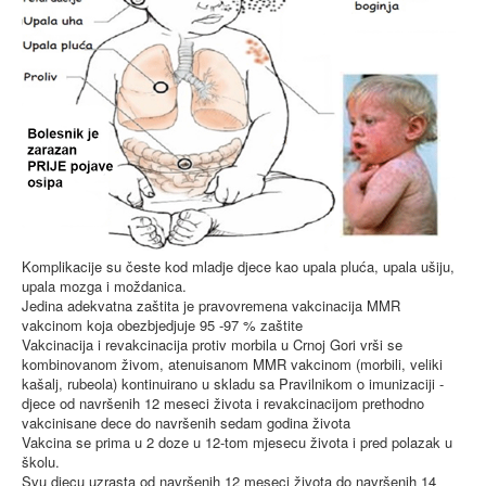
Komplikacije su česte kod mladje djece kao upala pluća, upala ušiju,
upala mozga i moždanica.
Jedina adekvatna zaštita je pravovremena vakcinacija MMR
vakcinom koja obezbjedjuje 95 -97 % zaštite
Vakcinacija i revakcinacija protiv morbila u Crnoj Gori vrši se
kombinovanom živom, atenuisanom MMR vakcinom (morbili, veliki
kašalj, rubeola) kontinuirano u skladu sa Pravilnikom o imunizaciji -
djece od navršenih 12 meseci života i revakcinacijom prethodno
vakcinisane dece do navršenih sedam godina života
Vakcina se prima u 2 doze u 12-tom mjesecu života i pred polazak u
školu.
Svu djecu uzrasta od navršenih 12 meseci života do navršenih 14