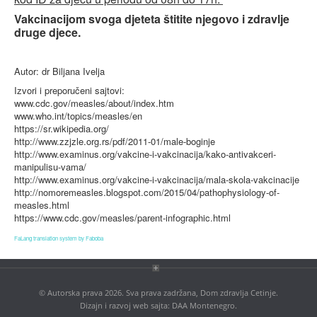
Vakcinacijom svoga djeteta štitite njegovo i zdravlje
druge djece.
Autor: dr Biljana Ivelja
Izvori i preporučeni sajtovi:
www.cdc.gov/measles/about/index.htm
www.who.int/topics/measles/en
https://sr.wikipedia.org/
http://www.zzjzle.org.rs/pdf/2011-01/male-boginje
http://www.examinus.org/vakcine-i-vakcinacija/kako-antivakceri-
manipulisu-vama/
http://www.examinus.org/vakcine-i-vakcinacija/mala-skola-vakcinacije
http://nomoremeasles.blogspot.com/2015/04/pathophysiology-of-
measles.html
https://www.cdc.gov/measles/parent-infographic.html
FaLang translation system by Faboba
© Autorska prava 2026. Sva prava zadržana, Dom zdravlja Cetinje.
Dizajn i razvoj web sajta:
DAA Montenegro
.