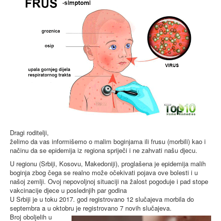
Blog
Contact
Antikorupcija
Tenders
ISO 9001:2016
Dragi roditelji,
želimo da vas informišemo o malim boginjama ili frusu (morbili) kao i
načinu da se epidemija iz regiona spriječi i ne zahvati našu djecu.
U regionu (Srbiji, Kosovu, Makedoniji), proglašena je epidemija malih
boginja zbog čega se realno može očekivati pojava ove bolesti i u
našoj zemlji. Ovoj nepovoljnoj situaciji na žalost pogoduje i pad stope
vakcinacije djece u poslednjih par godina
U Srbiji je u toku 2017. god registrovano 12 slučajeva morbila do
septembra a u oktobru je registrovano 7 novih slučajeva.
Broj oboljelih u