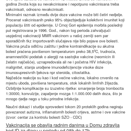
godina života koja su nevakcinisane i nepotpuno vakcinisana treba
vakcinisati, odnosno revakcinisati.
Minimalni razmak između dvije doze vakcine može biti četiri nedjelje.
Procenat vakcinisanih preko 95% objezbjedjuje kolektivni imunitet koji
populaciju štiti od epidemije. U Crnoj Gori epidemija morbila poslednji
put registrovana je 1996. God., nakon tog perioda zahvaljujući
uspješnoj vakcinaciji MMR vakcinom u našoj zemlji sem par
sporadičnih tkz importovanih slučajeva nije bilo pojave ove bolesti.
Vakcina pruža odličnu zaštitu i jedine kontraindikacije su akutna
o
bolest praćena povišenom temperaturom preko 38,5
C, trudnoća,
anamnestički podatak o alergiji na sastojke vakcine (neomicin ili
želatin najčešće), uznapredovala ali ne i početna HIV infekcija,
malignitet, stanja urodjene imunodeficijencije visoke doze
imunosupresivnih ljekova npr steroida, citostatika.
Najčešće reakcije su kao i kod većine vakcina, lokalno crvenilo na
mjestu uboda, povišena temperatura, otok lokalnih limfnih žlijezda.
Ozbiljnije komplikacije su izuzetno rijetke: smanjenje broja trombocita
1:30000, konvulzije, zapaljenje mozga 1:1.000.000 datih doza, što je
mnogo rjedje nego u toku prirodne infekcije.
Naučni dokazi i studije sprovedeni tokom 20 proteklih godina negiraju
povezanost autizma, inflamatornih bolesti crijeva, astme i ove vakcine
(izvor: centar za kontrolu bolesti SZO - CDC)
Vakcinacija se obavlja radnim danima u Domu zdravlja
kod ID za djecu u periodu od 08h do 17h.