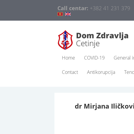
Call centar:
+382 41 231 379
Home
COVID-19
General i
Contact
Antikorupcija
Ten
dr Mirjana Iličkov