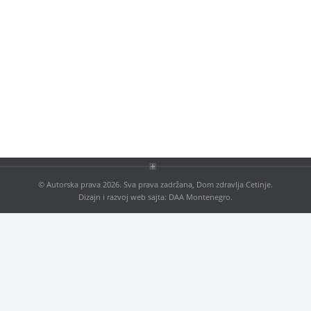
© Autorska prava 2026. Sva prava zadržana, Dom zdravlja Cetinje.
Dizajn i razvoj web sajta:
DAA Montenegro
.