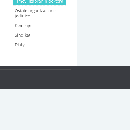
Timovi izabranih doktora
Ostale organizacione
jedinice
Komisije
Sindikat
Dialysis