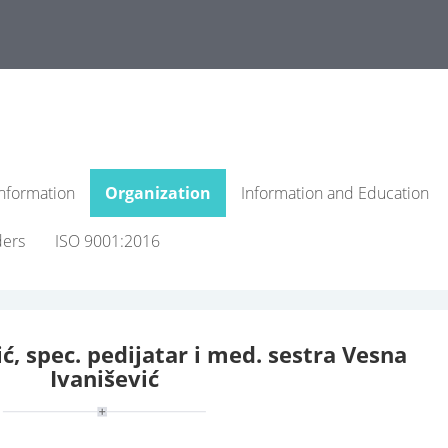
nformation
Organization
Information and Education
ders
ISO 9001:2016
ić, spec. pedijatar i med. sestra Vesna
Ivanišević